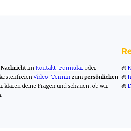
Re
e
Nachricht
im
Kontakt-Formular
oder
꩜
K
 kostenfreien
Video-Termin
zum
persönlichen
꩜
I
ir klären deine Fragen und schauen, ob wir
꩜
D
.