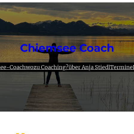
Chiemsee Coach
ee-Coach
wozu Coaching?
über Anja Stiedl
Termine